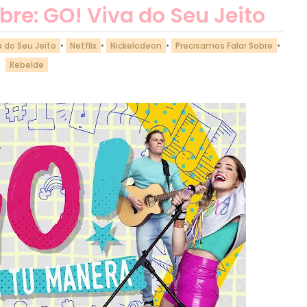
bre: GO! Viva do Seu Jeito
a do Seu Jeito
•
Netflix
•
Nickelodeon
•
Precisamos Falar Sobre
•
Rebelde