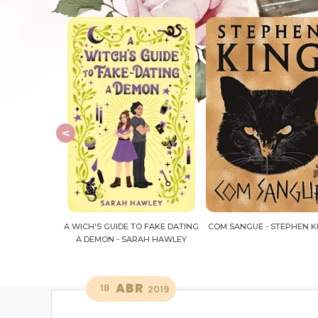
O FAKE DATING
COM SANGUE - STEPHEN KING
O ANTIGO FUTURO - LUI
RAH HAWLEY
RUFFATO
ABR
18
2019