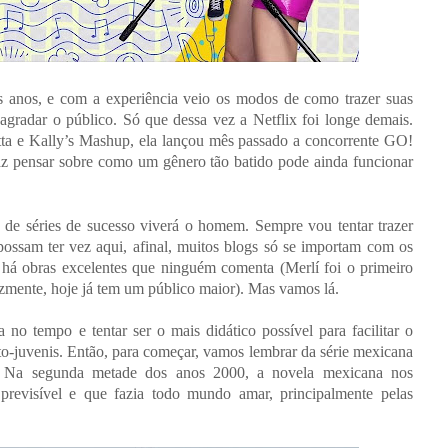
s anos, e com a experiência veio os modos de como trazer suas
a agradar o público. Só que dessa vez a Netflix foi longe demais.
ta e Kally’s Mashup, ela lançou mês passado a concorrente GO!
 faz pensar sobre como um gênero tão batido pode ainda funcionar
 de séries de sucesso viverá o homem. Sempre vou tentar trazer
ossam ter vez aqui, afinal, muitos blogs só se importam com os
há obras excelentes que ninguém comenta (Merlí foi o primeiro
izmente, hoje já tem um público maior). Mas vamos lá.
no tempo e tentar ser o mais didático possível para facilitar o
nto-juvenis. Então, para começar, vamos lembrar da série mexicana
e. Na segunda metade dos anos 2000, a novela mexicana nos
 previsível e que fazia todo mundo amar, principalmente pelas