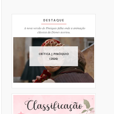
DESTAQUE
A nova versão de Pinóquio falha onde a animação
clássica da Disney acertou.
CRÍTICA | PINÓQUIO
(2026)