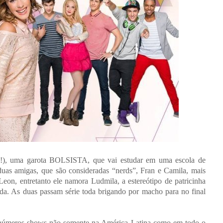
vyn?!), uma garota BOLSISTA, que vai estudar em uma escola de
uas amigas, que são consideradas “nerds”, Fran e Camila, mais
Leon, entretanto ele namora Ludmila, a estereótipo de patricinha
As duas passam série toda brigando por macho para no final
 inúmeros shows não somente na América Latina como em todo o