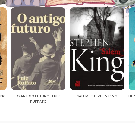
Z
SALEM - STEPHEN KING
THE WALL OF WINNIPEG AND ME -
L
MARIANA ZAPATA