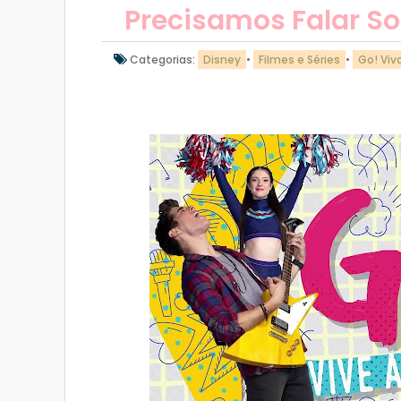
Precisamos Falar So
Categorias:
Disney
•
Filmes e Séries
•
Go! Viv