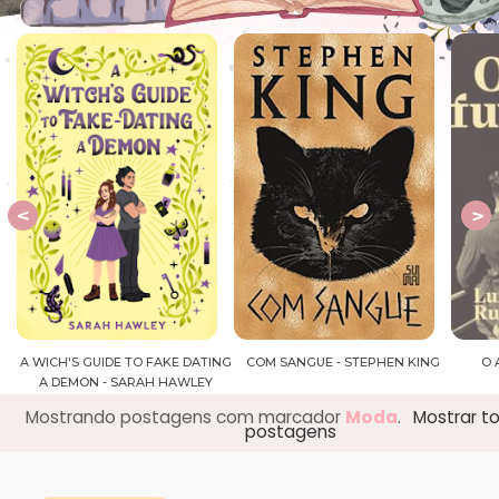
NG
COM SANGUE - STEPHEN KING
O ANTIGO FUTURO - LUIZ
S
RUFFATO
Mostrando postagens com marcador
Moda
.
Mostrar t
postagens