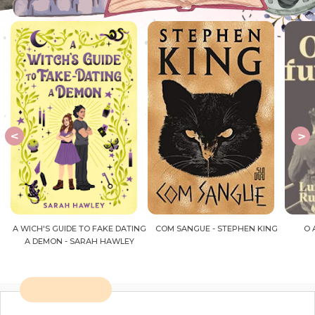
E DATING
COM SANGUE - STEPHEN KING
O ANTIGO FUTURO - LUIZ
AWLEY
RUFFATO