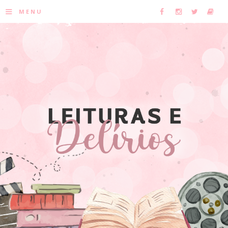
≡
MENU