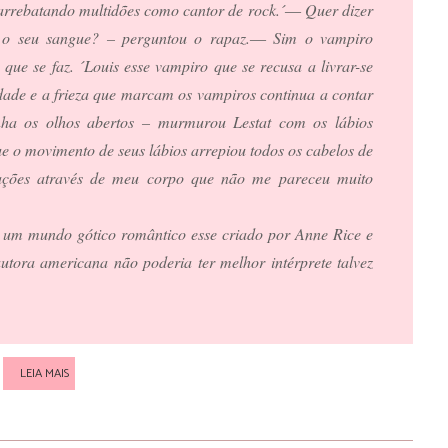
 arrebatando multidões como cantor de rock.´― Quer dizer 
 o seu sangue? – perguntou o rapaz.― Sim o vampiro 
 que se faz. ´Louis esse vampiro que se recusa a livrar-se 
dade e a frieza que marcam os vampiros continua a contar 
nha os olhos abertos – murmurou Lestat com os lábios 
 movimento de seus lábios arrepiou todos os cabelos de 
ções através de meu corpo que não me pareceu muito 
um mundo gótico romântico esse criado por Anne Rice e 
utora americana não poderia ter melhor intérprete talvez 
LEIA MAIS