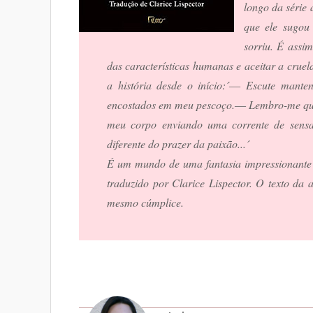
longo da série
que ele sugou
sorriu. É assim
das características humanas e aceitar a cruel
a história desde o início:´― Escute mante
encostados em meu pescoço.― Lembro-me que o
meu corpo enviando uma corrente de sensa
diferente do prazer da paixão...´
É um mundo de uma fantasia impressionante 
traduzido por Clarice Lispector. O texto da a
mesmo cúmplice.