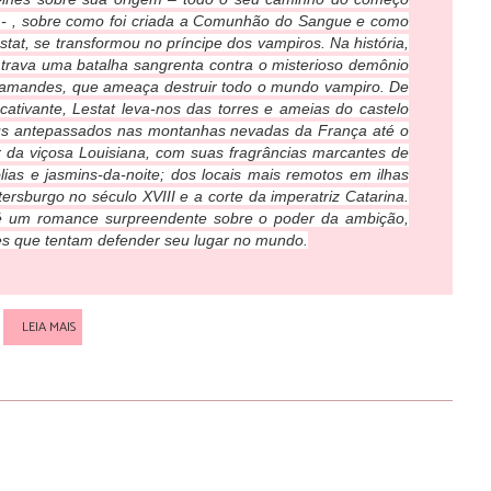
 - , sobre como foi criada a Comunhão do Sangue e como
estat, se transformou no príncipe dos vampiros. Na história,
 trava uma batalha sangrenta contra o misterioso demônio
amandes, que ameaça destruir todo o mundo vampiro. De
cativante, Lestat leva-nos das torres e ameias do castelo
us antepassados nas montanhas nevadas da França até o
or da viçosa Louisiana, com suas fragrâncias marcantes de
ias e jasmins-da-noite; dos locais mais remotos em ilhas
ersburgo no século XVIII e a corte da imperatriz Catarina.
é um romance surpreendente sobre o poder da ambição,
es que tentam defender seu lugar no mundo.
LEIA MAIS