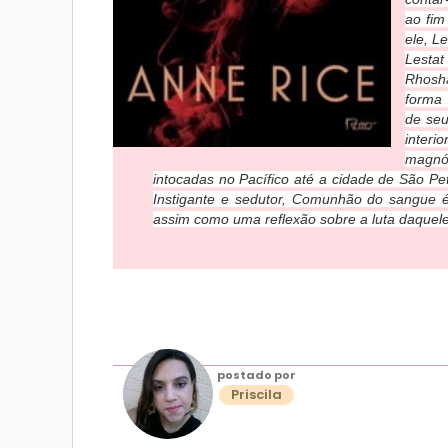
ao fim
ele, L
Lestat
Rhosh
forma 
de se
interi
magnól
intocadas no Pacífico até a cidade de São Pet
Instigante e sedutor, Comunhão do sangue 
assim como uma reflexão sobre a luta daquel
postado por
Priscila