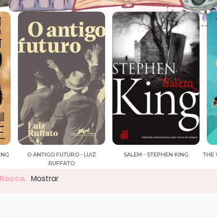
Z
SALEM - STEPHEN KING
THE WALL OF WINNIPEG AND ME -
L
MARIANA ZAPATA
 Rocco
.
Mostrar