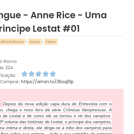
gue - Anne Rice - Uma
rincipe Lestat #01
Editora Rocco
•
Livros
•
terror
a: Rocco
as: 224
ificação:
 Comprar:
https://amzn.to/36oq01p
e:
Depois da nova edição capa dura de Entrevista com o
o, chega o novo livro dá série Crônicas Vampirescas. A
ia de Lestat e de como ele se tornou o rei dos vampiros.
3º volume das histórias de Lestat, o príncipe dos vampiros,
ma íntima e direta, ele dirige-se à tribo dos vampiros para
-lhes sobre sua origem – todo o seu caminho do começo