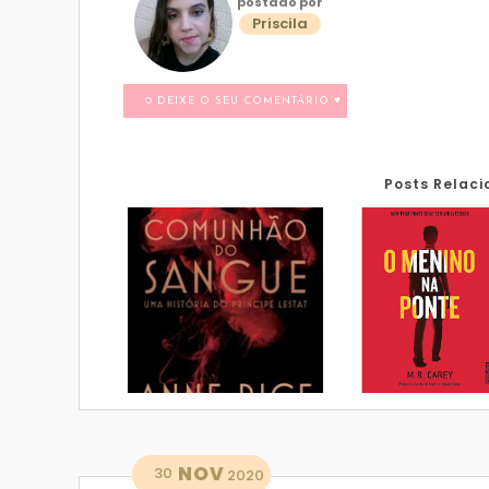
postado por
Priscila
0 DEIXE O SEU COMENTÁRIO ♥
Posts Relac
NOV
30
2020