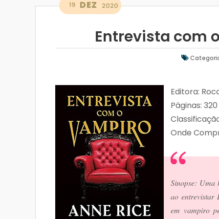
DEZ
19
2020
Entrevista com o
Categori
Editora: Roc
Páginas: 320
Classificaçã
Onde Compr
Sinopse: 
Uma h
ao entrevistar
em vampiro pel