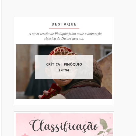
DESTAQUE
A nova versão de Pinóquio falha onde a animação
clássica da Disney acertou.
CRÍTICA | PINÓQUIO
(2026)