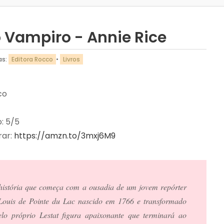
 Vampiro - Annie Rice
as:
Editora Rocco
•
Livros
co
o: 5/5
ar: 
https://amzn.to/3mxj6M9
istória que começa com a ousadia de um jovem repórter 
 Louis de Pointe du Lac nascido em 1766 e transformado 
o próprio Lestat figura apaixonante que terminará ao 