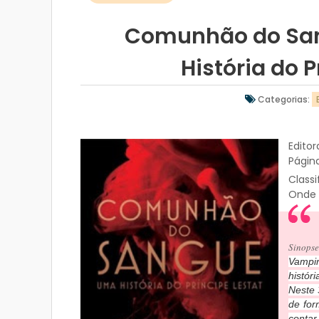
Comunhão do San
História do P
Categorias:
Editor
Págin
Class
Onde
Sinops
Vampir
histór
Neste 
de for
contar