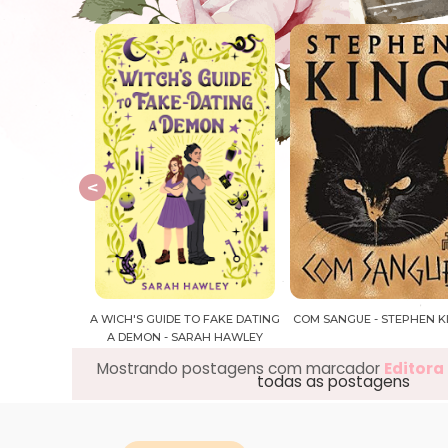
O FAKE DATING
COM SANGUE - STEPHEN KING
O ANTIGO FUTURO - LUI
RAH HAWLEY
RUFFATO
Mostrando postagens com marcador
Editora
todas as postagens