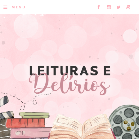
≡
MENU