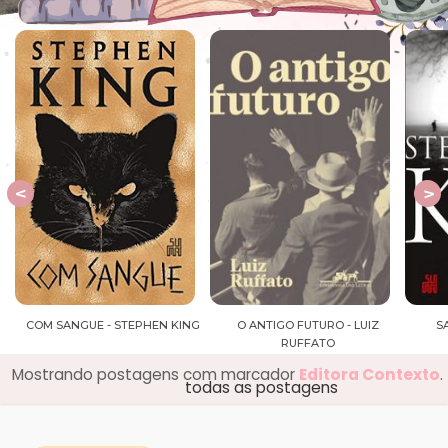
NG
COM SANGUE - STEPHEN KING
O ANTIGO FUTURO - LUIZ
S
RUFFATO
Mostrando postagens com marcador
Editora Contexto
.
todas as postagens