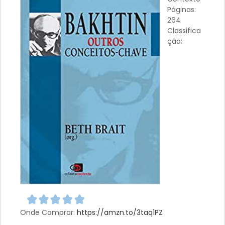
Páginas:
264
Classifica
ção:
Onde Comprar:
https://amzn.to/3taq1PZ